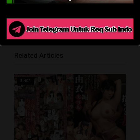
Tumblr
Pinterest
Reddit
Share
Print
via
Email
Related Articles
BINOR