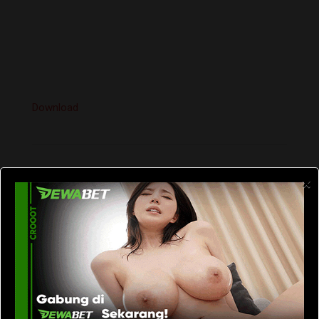
Download
×
Bokep Jepang
Maki Tomoda
Tags:
Rumah Perjaka
rumahperjaka
You can share this post!
Google+
LinkedIn
Whatsapp
StumbleUpon